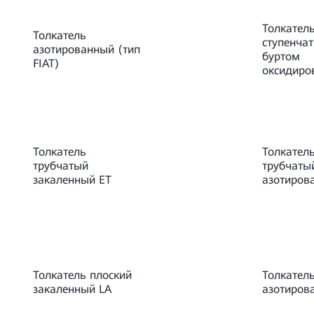
Толкател
Толкатель
ступенчат
азотированный (тип
буртом
FIAT)
оксидиро
Толкатель
Толкател
трубчатый
трубчаты
закаленный ET
азотиров
Толкатель плоский
Толкател
закаленный LA
азотиров