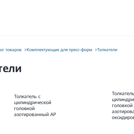
ог товаров
>
Комплектующие для пресс-форм
>
Толкатели
тели
Толкатель
Толкатель с
цилиндри
цилиндрической
головкой
головкой
азотиров
азотированный AP
оксидиро