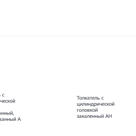
 с
Толкатель с
ческой
цилиндрической
головкой
анный,
закаленный AH
ванный A