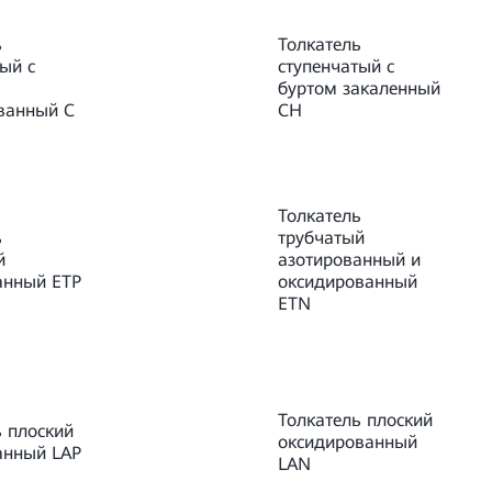
ь
Толкатель
ый с
ступенчатый с
буртом закаленный
ванный C
CH
Толкатель
ь
трубчатый
й
азотированный и
анный ETP
оксидированный
ETN
Толкатель плоский
ь плоский
оксидированный
анный LAP
LAN